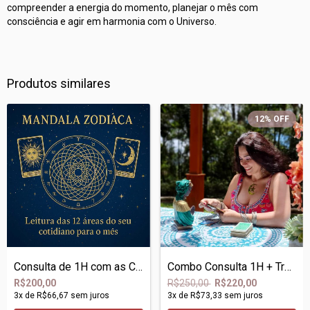
compreender a energia do momento, planejar o mês com
consciência e agir em harmonia com o Universo.
Produtos similares
12
%
OFF
Consulta de 1H com as Cartas Ciganas + M...
Combo Consulta 1H + Tratamento com Flora...
R$200,00
R$250,00
R$220,00
3
x de
R$66,67
sem juros
3
x de
R$73,33
sem juros